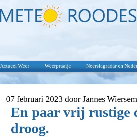
Actueel Weer
Weerpraatje
Neerslagradar en Nede
07 februari 2023 door Jannes Wierse
En paar vrij rustige
droog.