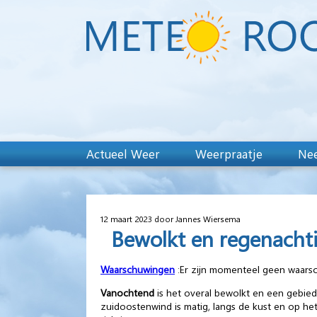
Actueel Weer
Weerpraatje
Nee
12 maart 2023 door Jannes Wiersema
Bewolkt en regenachti
Waarschuwingen
:Er zijn momenteel geen waars
Vanochtend
is het overal bewolkt en een gebied 
zuidoostenwind is matig, langs de kust en op het