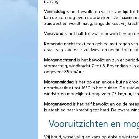
richting.
Vanmiddag
is het bewolkt en valt er van tijd tot
kan de zon nog even doorbreken. De maximumtemp
zuidwest en wordt matig, langs de kust vrij krach
Vanavond
is het half tot zwaar bewolkt en op de
Komende nacht
trekt een gebied met regen van 
draait van zuid naar zuidwest en neemt toe naar ma
Morgenochtend
is het bewolkt en zijn er period
stormachtig, windkracht 7 tot 8. Bovendien zij
ongeveer 85 km/uur.
Morgenmiddag
is het op een enkele bui na droo
noordwestkust tot 16°C in het zuiden. De zuidw
windstoten mogelijk tot ongeveer 75 km/uur, la
Morgenavond
is het half bewolkt en op de meest
kustgebied naar krachtig tot hard. De zware wind
Vooruitzichten en mo
Vrij koud, wisselvallig en kans op enkele winterse