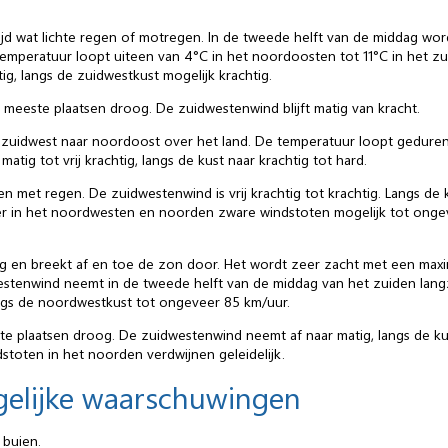
 tijd wat lichte regen of motregen. In de tweede helft van de middag wor
eratuur loopt uiteen van 4°C in het noordoosten tot 11°C in het zuid
tig, langs de zuidwestkust mogelijk krachtig.
 meeste plaatsen droog. De zuidwestenwind blijft matig van kracht.
zuidwest naar noordoost over het land. De temperatuur loopt geduren
tig tot vrij krachtig, langs de kust naar krachtig tot hard.
en met regen. De zuidwestenwind is vrij krachtig tot krachtig. Langs de
n er in het noordwesten en noorden zware windstoten mogelijk tot onge
g en breekt af en toe de zon door. Het wordt zeer zacht met een max
estenwind neemt in de tweede helft van de middag van het zuiden langz
ngs de noordwestkust tot ongeveer 85 km/uur.
e plaatsen droog. De zuidwestenwind neemt af naar matig, langs de kust n
stoten in het noorden verdwijnen geleidelijk.
gelijke waarschuwingen
 buien.