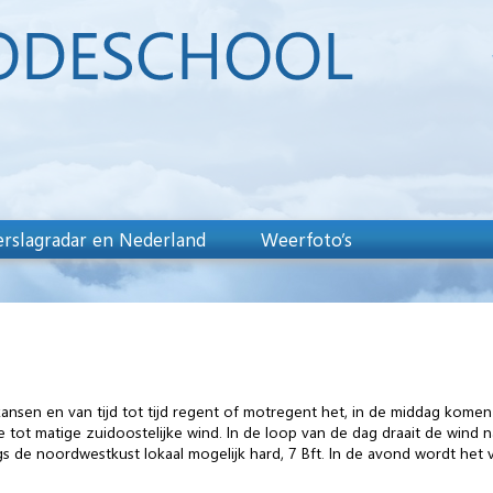
rslagradar en Nederland
Weerfoto’s
kansen en van tijd tot tijd regent of motregent het, in de middag kom
 tot matige zuidoostelijke wind. In de loop van de dag draait de wind na
langs de noordwestkust lokaal mogelijk hard, 7 Bft. In de avond wordt he