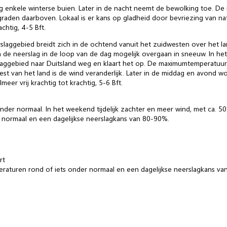
 enkele winterse buien. Later in de nacht neemt de bewolking toe. De
e graden daarboven. Lokaal is er kans op gladheid door bevriezing van n
achtig, 4-5 Bft.
ggebied breidt zich in de ochtend vanuit het zuidwesten over het land
n de neerslag in de loop van de dag mogelijk overgaan in sneeuw. In he
ggebied naar Duitsland weg en klaart het op. De maximumtemperatuur li
 rest van het land is de wind veranderlijk. Later in de middag en avond 
eer vrij krachtig tot krachtig, 5-6 Bft.
nder normaal. In het weekend tijdelijk zachter en meer wind, met ca. 
 normaal en een dagelijkse neerslagkans van 80-90%.
rt
raturen rond of iets onder normaal en een dagelijkse neerslagkans va