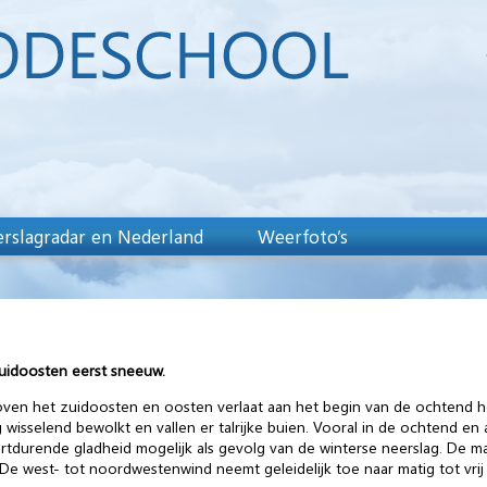
rslagradar en Nederland
Weerfoto’s
zuidoosten eerst sneeuw.
ven het zuidoosten en oosten verlaat aan het begin van de ochtend he
ag wisselend bewolkt en vallen er talrijke buien. Vooral in de ochtend 
 kortdurende gladheid mogelijk als gevolg van de winterse neerslag. De 
e west- tot noordwestenwind neemt geleidelijk toe naar matig tot vrij kr