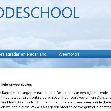
rslagradar en Nederland
Weerfoto’s
enkele onweersbuien.
e Kanaal trekt langzaam naar Ierland. Restanten van een bijbehorende i
 meer stationaire frontale vore. Boven het noordwesten van Duitsland
 land trekt. Op zondag komt er in de onderste niveaus een duidelijker
ag zien we een nieuwe WNW-OZO georiënteerde convergentielijn ontstaa