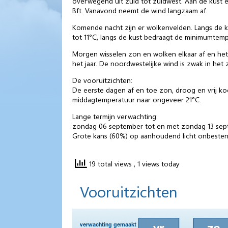
overwegend uit zuid tot zuidwest. Aan de kust en
Bft. Vanavond neemt de wind langzaam af.
Komende nacht zijn er wolkenvelden. Langs de ku
tot 11°C, langs de kust bedraagt de minimumtemp
Morgen wisselen zon en wolken elkaar af en het 
het jaar. De noordwestelijke wind is zwak in het
De vooruitzichten:
De eerste dagen af en toe zon, droog en vrij k
middagtemperatuur naar ongeveer 21°C.
Lange termijn verwachting:
zondag 06 september tot en met zondag 13 se
Grote kans (60%) op aanhoudend licht onbesten
19 total views
, 1 views today
Vooruitzichten