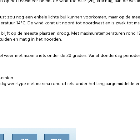
 op het IJsselmeer neemt de wind toe naar (vrij) krachtig, aan de west
st zou nog een enkele lichte bui kunnen voorkomen, maar op de meeste 
eratuur 14°C. De wind komt uit noord tot noordwest en is zwak tot mat
blijft op de meeste plaatsen droog. Met maximumtemperaturen rond 19°C
 zuiden en matig in het noorden.
oel weer met maxima iets onder de 20 graden. Vanaf donderdag perioden
ptember
dig weertype met maxima rond of iets onder het langjaargemiddelde 