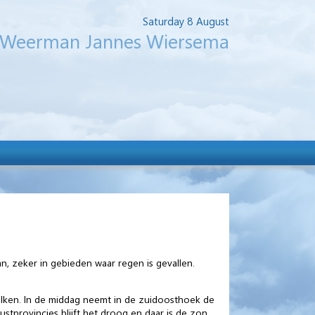
Saturday 8 August
Weerman Jannes Wiersema
, zeker in gebieden waar regen is gevallen.
lken. In de middag neemt in de zuidoosthoek de
ustprovincies blijft het droog en daar is de zon