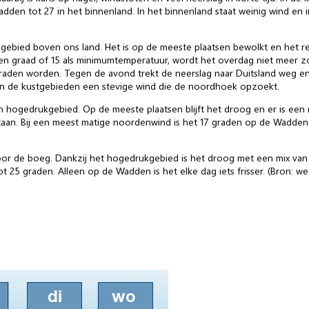
dden tot 27 in het binnenland. In het binnenland staat weinig wind en 
ied boven ons land. Het is op de meeste plaatsen bewolkt en het regen
 graad of 15 als minimumtemperatuur, wordt het overdag niet meer zo
graden worden. Tegen de avond trekt de neerslag naar Duitsland weg 
in de kustgebieden een stevige wind die de noordhoek opzoekt.
 hogedrukgebied. Op de meeste plaatsen blijft het droog en er is een 
aan. Bij een meest matige noordenwind is het 17 graden op de Wadden
r de boeg. Dankzij het hogedrukgebied is het droog met een mix va
 25 graden. Alleen op de Wadden is het elke dag iets frisser. (Bron: wee