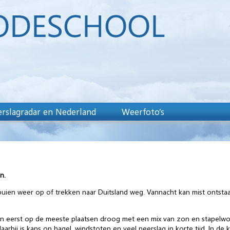
rslagradar en Nederland
Weerfoto’s
n.
en weer op of trekken naar Duitsland weg. Vannacht kan mist ontstaan
en eerst op de meeste plaatsen droog met een mix van zon en stapelwo
rbij is kans op hagel, windstoten en veel neerslag in korte tijd. In de k