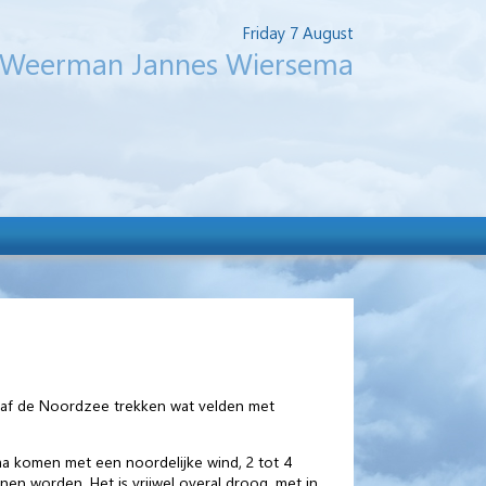
Friday 7 August
Weerman Jannes Wiersema
naf de Noordzee trekken wat velden met
ma komen met een noordelijke wind, 2 tot 4
nen worden. Het is vrijwel overal droog, met in