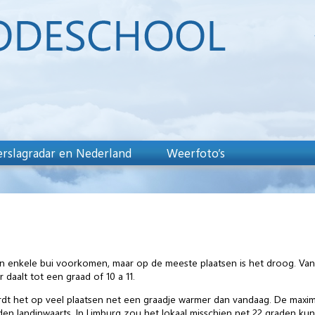
rslagradar en Nederland
Weerfoto’s
n enkele bui voorkomen, maar op de meeste plaatsen is het droog. Va
daalt tot een graad of 10 a 11.
wordt het op veel plaatsen net een graadje warmer dan vandaag. De maxi
den landinwaarts. In Limburg zou het lokaal misschien net 22 graden kun