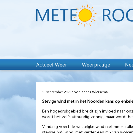
Actueel Weer
Weerpraatje
Nee
16 september 2021 door Jannes Wiersema
Stevige wind met in het Noorden kans op enkele 
Een hogedrukgebied breidt zijn invloed naar on
wordt het zelfs uitbundig zonnig, maar wordt het 
Vandaag voert de westelijke wind niet meer zulk
stevige NW wind, met verder een mix van wolken