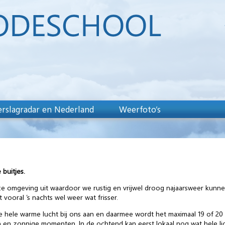
rslagradar en Nederland
Weerfoto’s
buitjes.
ze omgeving uit waardoor we rustig en vrijwel droog najaarsweer kunn
vooral ’s nachts wel weer wat frisser.
e hele warme lucht bij ons aan en daarmee wordt het maximaal 19 of 2
 en zonnige momenten. In de ochtend kan eerst lokaal nog wat hele lic