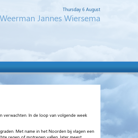
Thursday 6 August
Weerman Jannes Wiersema
en verwachten. In de loop van volgende week
0 graden. Met name in het Noorden bij vlagen een
hte regen of motregen vallen, later meest