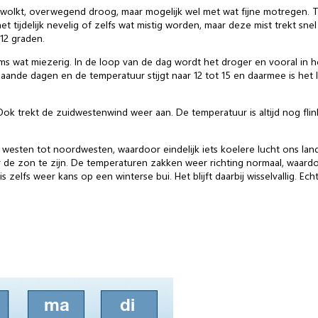
lkt, overwegend droog, maar mogelijk wel met wat fijne motregen. Tijd
ijdelijk nevelig of zelfs wat mistig worden, maar deze mist trekt snel
12 graden.
oms wat miezerig. In de loop van de dag wordt het droger en vooral in h
gaande dagen en de temperatuur stijgt naar 12 tot 15 en daarmee is he
Ook trekt de zuidwestenwind weer aan. De temperatuur is altijd nog fli
sten tot noordwesten, waardoor eindelijk iets koelere lucht ons land ber
de zon te zijn. De temperaturen zakken weer richting normaal, waardoo
zelfs weer kans op een winterse bui. Het blijft daarbij wisselvallig. Ech