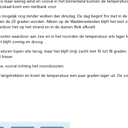
r is maar weinig wind en vooral in het binnenland kunnen de temperatur
. Lokaal komt een mistbank voor.
o mogelijk nog minder wolken dan dinsdag. De dag begint fris met in de
n de 20 graden worden. Alleen op de Waddeneilanden blijft het met zo’
door het op het strand en in de duinen flink afkoelt.
osten waardoor aan zee en in het noorden de temperatuur iets lager lig
 blijft zonnig en droog.
raturen lopen iets terug, maar het blijft (vrij) zacht met 10 tot 18 grad
frisser.
, vooral richting het noordoosten.
angstrekken en komt de temperatuur een paar graden lager uit. De zon 
.