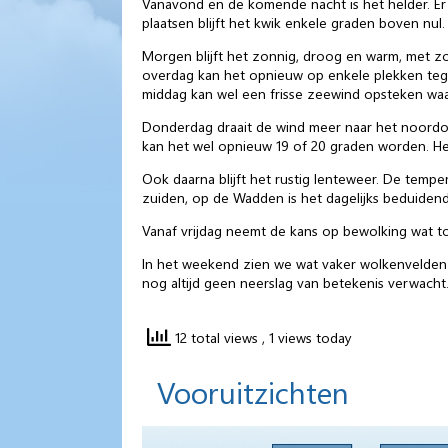
Vanavond en de komende nacht
is het helder. E
plaatsen blijft het kwik enkele graden boven nul
Morgen
blijft het zonnig, droog en warm, met z
overdag kan het opnieuw op enkele plekken tege
middag kan wel een frisse zeewind opsteken waar
Donderdag
draait de wind meer naar het noordo
kan het wel opnieuw 19 of 20 graden worden. Het
Ook daarna
blijft het rustig lenteweer. De tempe
zuiden, op de Wadden is het dagelijks beduidend 
Vanaf vrijdag
neemt de kans op bewolking wat toe
In het weekend
zien we wat vaker wolkenvelden l
nog altijd geen neerslag van betekenis verwacht
12 total views
, 1 views today
Vooruitzichten