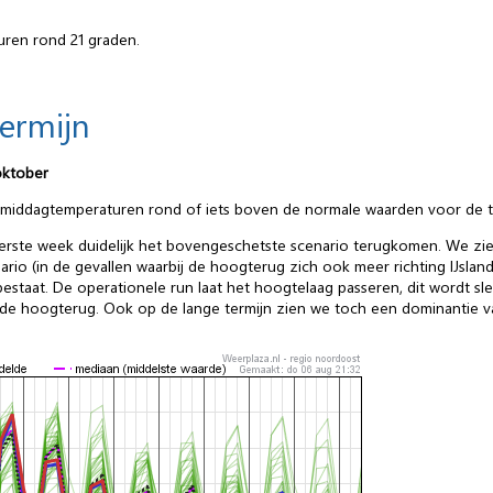
ren rond 21 graden.
termijn
oktober
et middagtemperaturen rond of iets boven de normale waarden voor de tij
eerste week duidelijk het bovengeschetste scenario terugkomen. We zie
o (in de gevallen waarbij de hoogterug zich ook meer richting IJsland 
staat. De operationele run laat het hoogtelaag passeren, dit wordt sle
e hoogterug. Ook op de lange termijn zien we toch een dominantie van 