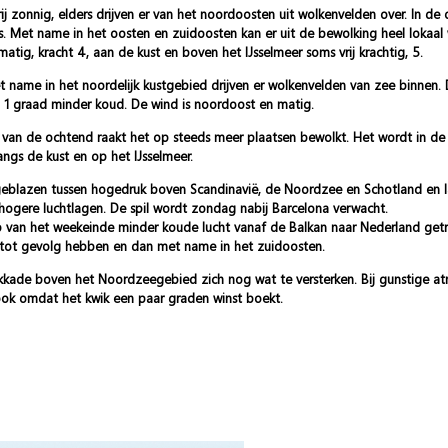
j zonnig, elders drijven er van het noordoosten uit wolkenvelden over. In de
. Met name in het oosten en zuidoosten kan er uit de bewolking heel lokaa
atig, kracht 4, aan de kust en boven het IJsselmeer soms vrij krachtig, 5.
met name in het noordelijk kustgebied drijven er wolkenvelden van zee binne
 1 graad minder koud. De wind is noordoost en matig.
p van de ochtend raakt het op steeds meer plaatsen bewolkt. Het wordt in 
langs de kust en op het IJsselmeer.
geblazen tussen hogedruk boven Scandinavië, de Noordzee en Schotland en la
hogere luchtlagen. De spil wordt zondag nabij Barcelona verwacht.
p van het weekeinde minder koude lucht vanaf de Balkan naar Nederland getra
w tot gevolg hebben en dan met name in het zuidoosten.
kade boven het Noordzeegebied zich nog wat te versterken. Bij gunstige atm
k omdat het kwik een paar graden winst boekt.