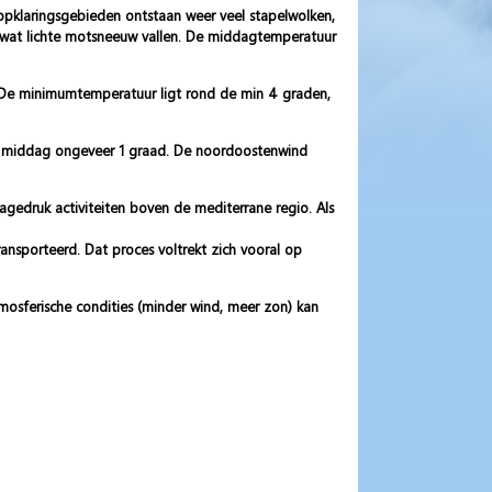
 opklaringsgebieden ontstaan weer veel stapelwolken,
l wat lichte motsneeuw vallen. De middagtemperatuur
n. De minimumtemperatuur ligt rond de min 4 graden,
de middag ongeveer 1 graad. De noordoostenwind
gedruk activiteiten boven de mediterrane regio. Als
nsporteerd. Dat proces voltrekt zich vooral op
osferische condities (minder wind, meer zon) kan