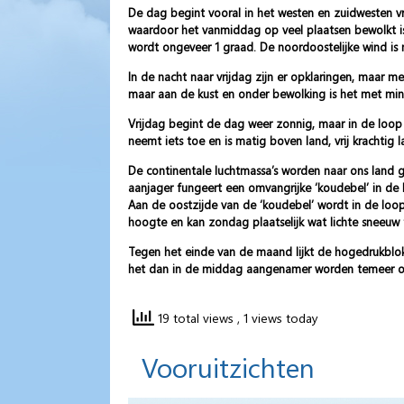
De dag begint vooral in het westen en zuidwesten vri
waardoor het vanmiddag op veel plaatsen bewolkt is
wordt ongeveer 1 graad. De noordoostelijke wind is m
In de nacht naar vrijdag zijn er opklaringen, maar 
maar aan de kust en onder bewolking is het met min
Vrijdag begint de dag weer zonnig, maar in de loo
neemt iets toe en is matig boven land, vrij krachtig 
De continentale luchtmassa’s worden naar ons land 
aanjager fungeert een omvangrijke ‘koudebel’ in de 
Aan de oostzijde van de ‘koudebel’ wordt in de loo
hoogte en kan zondag plaatselijk wat lichte sneeu
Tegen het einde van de maand lijkt de hogedrukblok
het dan in de middag aangenamer worden temeer oo
19 total views
, 1 views today
Vooruitzichten