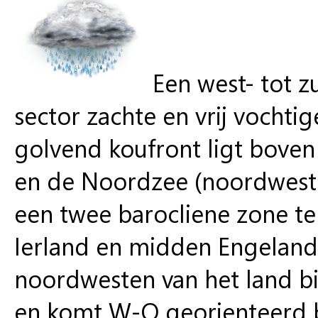
Een west- tot 
sector zachte en vrij vocht
golvend koufront ligt boven
en de Noordzee (noordwesten
een twee barocliene zone te
Ierland en midden Engeland.
noordwesten van het land bi
en komt W-O georienteerd b