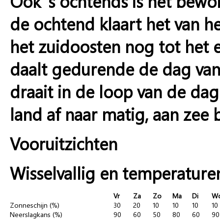
Ook ’s ochtends is het bewol
de ochtend klaart het van h
het zuidoosten nog tot het
daalt gedurende de dag van 
draait in de loop van de da
land af naar matig, aan zee b
Vooruitzichten
Wisselvallig en temperatur
Vr
Za
Zo
Ma
Di
W
Zonneschijn (%)
30
20
10
10
10
10
Neerslagkans (%)
90
60
50
80
60
90