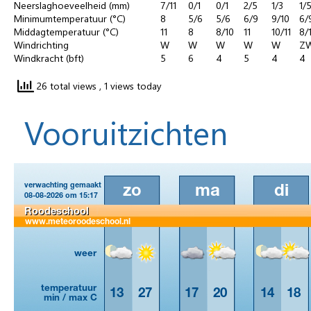
Neerslaghoeveelheid (mm)
7/11
0/1
0/1
2/5
1/3
1/
Minimumtemperatuur (°C)
8
5/6
5/6
6/9
9/10
6/
Middagtemperatuur (°C)
11
8
8/10
11
10/11
8/
Windrichting
W
W
W
W
W
Z
Windkracht (bft)
5
6
4
5
4
4
26 total views
, 1 views today
Vooruitzichten