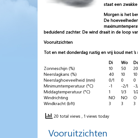
staat een zwakke
Morgen is het bew
De hoeveelheden z
maximumtemperatur
beduidend zachter. De wind draait in de loop van
Vooruitzichten
Tot en met donderdag rustig en vrij koud met ’s 
Di
Wo
D
Zonneschijn (%)
10
50
20
Neerslagkans (%)
40
10
10
Neerslaghoeveelheid (mm)
0/1
0
0
Minimumtemperatuur (°C)
-1
-2/1
-3
Middagtemperatuur (°C)
1
1/3
1/
Windrichting
NO
NO
O
Windkracht (bft)
3
3
3
20 total views
, 1 views today
Vooruitzichten