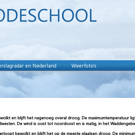
rslagradar en Nederland
Weerfoto’s
ewolkt en blijft het nagenoeg overal droog. De maximumtemperatuur lig
dwesten. De wind is oost tot noordoost en is matig, in het Waddengebied
loopt bewolkt en blijft het op de meeste plaatsen droog. De minimumt