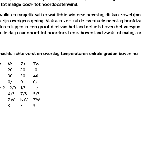
 tot matige oost- tot noordoostenwind.
olkt en mogelijk valt er wat lichte winterse neerslag, dit kan zowel (mo
ijn overigens gering. Vlak aan zee zal de eventuele neerslag hoofdzak
en liggen in een groot deel van het land net iets boven het vriespun
 de dag naar noord tot noordoost en is boven land zwak tot matig, aan 
nachts lichte vorst en overdag temperaturen enkele graden boven nul. Va
o
Vr
Za
Zo
20
20
10
30
30
40
0/1
0
0/1
/-2
-2/0
1/3
-1/1
2
4/5
7/8
5/7
ZW
NW
ZW
3
3
3