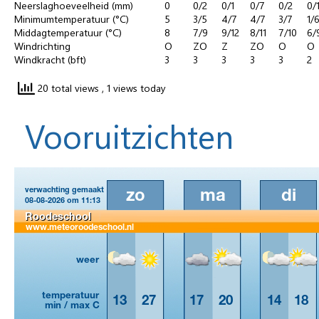
Neerslaghoeveelheid (mm)
0
0/2
0/1
0/7
0/2
0/
Minimumtemperatuur (°C)
5
3/5
4/7
4/7
3/7
1/
Middagtemperatuur (°C)
8
7/9
9/12
8/11
7/10
6/
Windrichting
O
ZO
Z
ZO
O
O
Windkracht (bft)
3
3
3
3
3
2
20 total views
, 1 views today
Vooruitzichten