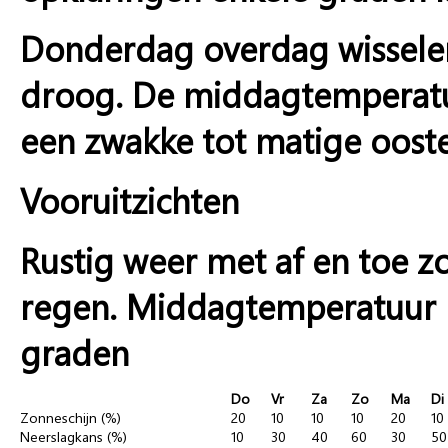
Donderdag overdag wisselen 
droog. De middagtemperatuu
een zwakke tot matige ooste
Vooruitzichten
Rustig weer met af en toe z
regen. Middagtemperatuur 
graden
Do
Vr
Za
Zo
Ma
Di
Zonneschijn (%)
20
10
10
10
20
10
Neerslagkans (%)
10
30
40
60
30
50