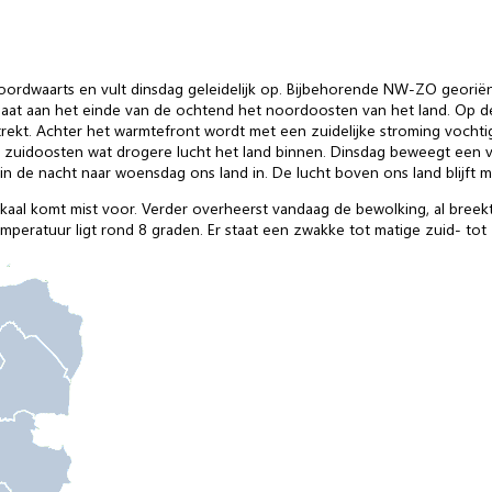
oordwaarts en vult dinsdag geleidelijk op. Bijbehorende NW-ZO geori
aat aan het einde van de ochtend het noordoosten van het land. Op 
ekt. Achter het warmtefront wordt met een zuidelijke stroming vochtige
zuidoosten wat drogere lucht het land binnen. Dinsdag beweegt een vol
 in de nacht naar woensdag ons land in. De lucht boven ons land blijft
okaal komt mist voor. Verder overheerst vandaag de bewolking, al breekt
temperatuur ligt rond 8 graden. Er staat een zwakke tot matige zuid- to