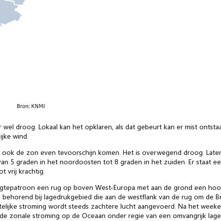
el droog. Lokaal kan het opklaren, als dat gebeurt kan er mist ontsta
ijke wind.
 ook de zon even tevoorschijn komen. Het is overwegend droog. Later 
n 5 graden in het noordoosten tot 8 graden in het zuiden. Er staat ee
t vrij krachtig.
gtepatroon een rug op boven West-Europa met aan de grond een hoog b
 behorend bij lagedrukgebied die aan de westflank van de rug om de 
stelijke stroming wordt steeds zachtere lucht aangevoerd. Na het wee
e zonale stroming op de Oceaan onder regie van een omvangrijk laged