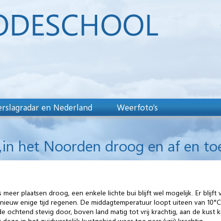
rslagradar en Nederland
Weerfoto’s
,in het Noorden droog en af en to
eer plaatsen droog, een enkele lichte bui blijft wel mogelijk. Er blij
euw enige tijd regenen. De middagtemperatuur loopt uiteen van 10°C in
 ochtend stevig door, boven land matig tot vrij krachtig, aan de kust kr
ze in het zuidwestelijk kustgebied weer toe naar (vrij) krachtig.