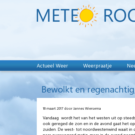
Actueel Weer
Weerpraatje
Nee
Bewolkt en regenachtig
18 maart 2017 door Jannes Wiersema
Vandaag wordt het van het westen uit op steeds m
ook gereged de zon en in de avond gaat het opni
zuiden. De west- tot noordwestenwind waait in de
naar overwegend matig, maar in de avond neemt de