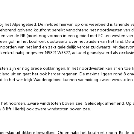
j het Alpengebied. De invloed hiervan op ons weerbeeld is tanende van
jbehorend golvend koufront bereikt vanochtend het noordwesten van 
en van de FIR (moet nog vormen in een gebied met EC ten westen van Ie
en golf in het koufront oostwaarts over het zuiden van het land. De as
oorden van het land en zakt geleidelijk verder zuidwaarts. Vrijdagavo
wolkenkrul nabij ongeveer N5821 W3527, actueel geanalyseerd als occlus
osten zijn er nog brede opklaringen. In het noordwesten kan af en toe l
 land uit en gaat het ook harder regenen. De maxima liggen rond 8 grade
hard. In het westelijk Waddengebied kunnen vanmiddag zware windstote
in het noorden. Zware windstoten boven zee. Geleidelijk afnemend. Op d
8 Bft. Hierbij ook zware windstoten boven zee.
erslag uit dikkere bewolking. Op en nabij het koufront regen. Bij de gol