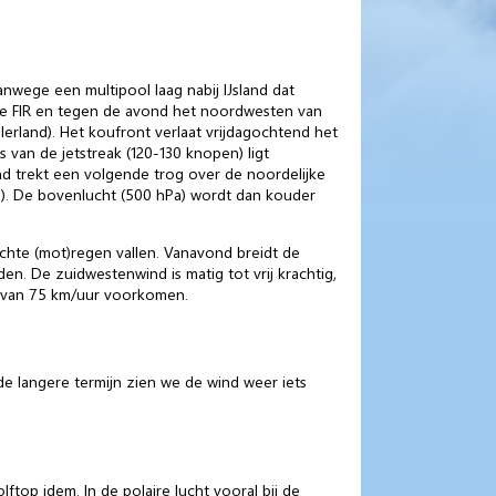
wege een multipool laag nabij IJsland dat
de FIR en tegen de avond het noordwesten van
rland). Het koufront verlaat vrijdagochtend het
 van de jetstreak (120-130 knopen) ligt
nd trekt een volgende trog over de noordelijke
ie). De bovenlucht (500 hPa) wordt dan kouder
ichte (mot)regen vallen. Vanavond breidt de
n. De zuidwestenwind is matig tot vrij krachtig,
n van 75 km/uur voorkomen.
e langere termijn zien we de wind weer iets
ftop idem. In de polaire lucht vooral bij de