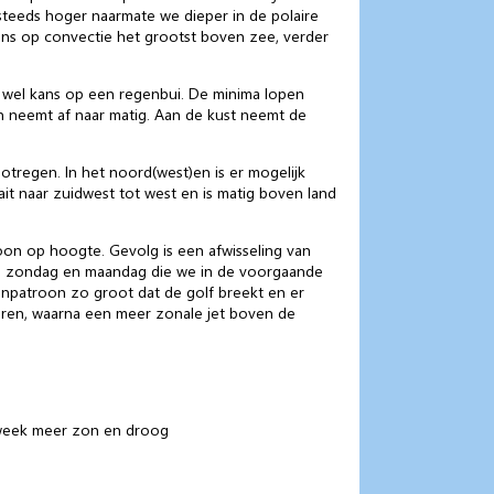
steeds hoger naarmate we dieper in de polaire
ns op convectie het grootst boven zee, verder
g wel kans op een regenbui. De minima lopen
n neemt af naar matig. Aan de kust neemt de
otregen. In het noord(west)en is er mogelijk
it naar zuidwest tot west en is matig boven land
on op hoogte. Gevolg is een afwisseling van
e zondag en maandag die we in de voorgaande
npatroon zo groot dat de golf breekt en er
eren, waarna een meer zonale jet boven de
e week meer zon en droog