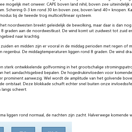
e mogelijk met onweer. CAPE boven land nihil, boven zee uiteindelijk 
um. Schering 0-3 km rond 30 kn boven zee, boven land 40+ knopen. Ka
odus bij de tweede trog multicel/lineair systeem.
 het noordwesten breekt geleidelijk de bewolking, maar daar is dan no
t 8 graden aan de noordwestkust. De wind komt uit zuidwest tot zuid e
engebied naar krachtig.
et zuiden en midden zijn er vooral in de middag perioden met regen of m
een regenbui. De middagtemperaturen liggen rond 8 graden. De wind draa
sterk ontwikkelende golfvorming in het grootschalige stromingspatro
an het aandachtsgebied bepalen. De hogedrukinvloeden voor komend
er prominent aanwezig. Wel wordt de amplitude van het golvende bove
de ontstaat. Deze blokkade schuift echter snel buiten onze invloedssf
langs scheert.
maxima liggen rond normaal, de nachten zijn zacht. Halverwege komend