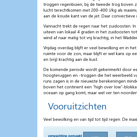
troggen regenbuien, bij de tweede trog boven ze
lucht terechtkomen met 200-400 J/kg als maxim
aan de koude kant van de jet. Daar convectieve m
Vannacht trekt de regen naar het zuidoosten. In
uiteen van lokaal 4 graden in het zuidoosten to
wind af naar matig tot vrij krachtig, in het Wadd
Vrijdag overdag blijft er veel bewolking en in h
ruimte voor de zon, maar blijft er wel kans op 
en (vrij) krachtig aan de kust.
De komende periode wordt gekenmerkt door een 
hoogteruggen en -troggen die het weerbeeld v
runs zagen is in de nieuwste berekeningen mind
boven het continent een “high over low”-blokka
oceaan op gang komt, maar wel ver ten noorden 
Vooruitzichten
Veel bewolking en van tijd tot tijd regen. De 