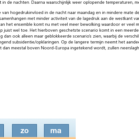
st in de nachten. Daarna waarschijnlijk weer oplopende temperaturen, m
e van hogedrukinvloed in de nacht naar maandag en in mindere mate de
samenhangen met minder activiteit van de lagedruk aan de westkant van
an het ensemble komt nu met veel meer bewolking waardoor er veel minde
juist wel toe. Het hierboven geschetste scenario komt in een meerd
dag dan ook alleen maar geblokkeerde scenario’s zien, waarbij de versch
end subsidentie/opklaringen. Op de langere termijn neemt het aandeel
et dan meestal boven Noord-Europa ingetekend wordt, zullen neerslag