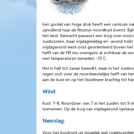
Een gordel van hoge druk heeft een centrum nabi
opvullend naar de Noorse noordkust koerst. Bi
het land. Vannacht passeert een trog over noord
zuidoosten, maar vrijdagmiddag en -avond trekt e
vrijdagavond west-oost georiënteerd boven het n
helft van de FIR (nu overigens al zichtbaar als 
met temperaturen beneden -35 C.
Het is half tot zwaar bewolkt, maar in het zuido
regen zich over de noordwestelijke helft van het
aan de kust en op het IJsselmeer krachtig tot 
Wind:
Kust: 7-8, Noordzee: van 7 in het zuiden tot 9 
toenemen. Op de trog van vrijdagavond opnieuw 
Neerslag:
Voor het koufront uit mogelijk wat coalescentiene