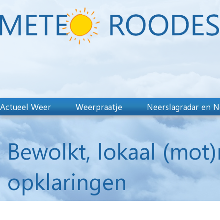
Actueel Weer
Weerpraatje
Neerslagradar en N
Bewolkt, lokaal (mot)
opklaringen