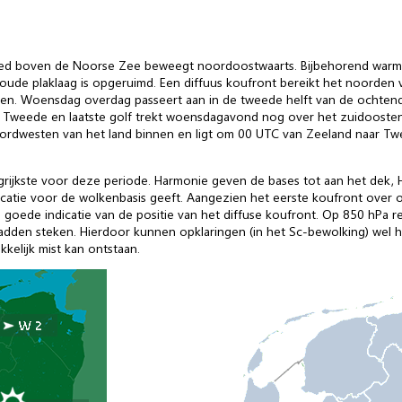
ed boven de Noorse Zee beweegt noordoostwaarts. Bijbehorend warmt
oude plaklaag is opgeruimd. Een diffuus koufront bereikt het noorden 
lven. Woensdag overdag passeert aan in de tweede helft van de ochten
mt. Tweede en laatste golf trekt woensdagavond nog over het zuidooste
oordwesten van het land binnen en ligt om 00 UTC van Zeeland naar Twe
angrijkste voor deze periode. Harmonie geven de bases tot aan het dek
icatie voor de wolkenbasis geeft. Aangezien het eerste koufront over ons
de indicatie van de positie van het diffuse koufront. Op 850 hPa rei
Wadden steken. Hierdoor kunnen opklaringen (in het Sc-bewolking) wel he
kkelijk mist kan ontstaan.