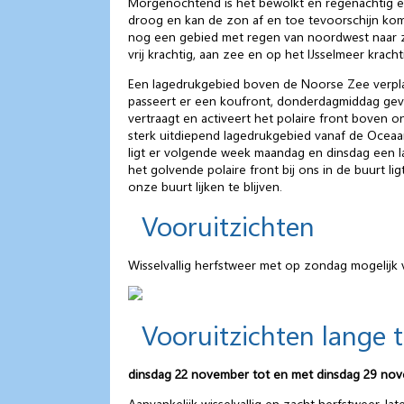
Morgenochtend is het bewolkt en regenachtig en
droog en kan de zon af en toe tevoorschijn kome
nog een gebied met regen van noordwest naar z
vrij krachtig, aan zee en op het IJsselmeer krach
Een lagedrukgebied boven de Noorse Zee verplaa
passeert er een koufront, donderdagmiddag gev
vertraagt en activeert het polaire front boven o
sterk uitdiepend lagedrukgebied vanaf de Oceaa
ligt er volgende week maandag en dinsdag een 
het golvende polaire front bij ons in de buurt
onze buurt lijken te blijven.
Vooruitzichten
Wisselvallig herfstweer met op zondag mogelijk 
Vooruitzichten lange 
dinsdag 22 november tot en met dinsdag 29 no
Aanvankelijk wisselvallig en zacht herfstweer, 