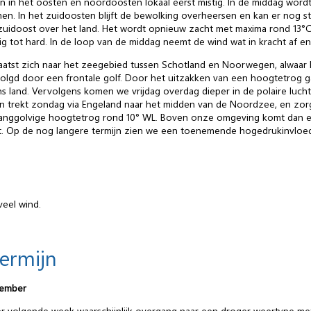
 in het oosten en noordoosten lokaal eerst mistig. In de middag wordt
n. In het zuidoosten blijft de bewolking overheersen en kan er nog ste
uidoost over het land. Het wordt opnieuw zacht met maxima rond 13°C
tig tot hard. In de loop van de middag neemt de wind wat in kracht af e
tst zich naar het zeegebied tussen Schotland en Noorwegen, alwaar het
olgd door een frontale golf. Door het uitzakken van een hoogtetrog 
ns land. Vervolgens komen we vrijdag overdag dieper in de polaire luch
n trekt zondag via Engeland naar het midden van de Noordzee, en zorg
langgolvige hoogtetrog rond 10° WL. Boven onze omgeving komt dan ee
 ligt. Op de nog langere termijn zien we een toenemende hogedrukinvlo
veel wind.
termijn
vember
later volgende week waarschijnlijk overgang naar een droger weertype m