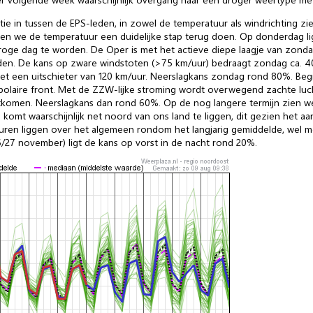
ie in tussen de EPS-leden, in zowel de temperatuur als windrichting zi
zien we de temperatuur een duidelijke stap terug doen. Op donderdag 
roge dag te worden. De Oper is met het actieve diepe laagje van zonda
anden. De kans op zware windstoten (>75 km/uur) bedraagt zondag ca. 
fs met een uitschieter van 120 km/uur. Neerslagkans zondag rond 80%. 
t polaire front. Met de ZZW-lijke stroming wordt overwegend zachte 
itkomen. Neerslagkans dan rond 60%. Op de nog langere termijn zien w
mt waarschijnlijk net noord van ons land te liggen, dit gezien het aa
uren liggen over het algemeen rondom het langjarig gemiddelde, wel m
/27 november) ligt de kans op vorst in de nacht rond 20%.