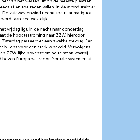
 het van het westen uit op de meeste plaatsen
eds af en toe regen vallen. In de avond trekt er
. De zuidwestenwind neemt toe naar matig tot
n wordt aan zee westelijk.
 vrijdag ligt. In de nacht naar donderdag
gaat de hoogtestroming naar ZZW, hierdoor
t. Zaterdag passeert er een zwakke trekrug. Een
t bij ons voor een sterk windveld. Vervolgens
n ZZW-lijke bovenstroming te staan waarbij
ed boven Europa waardoor frontale systemen uit
et temperaturen rond het langjarig gemiddelde.