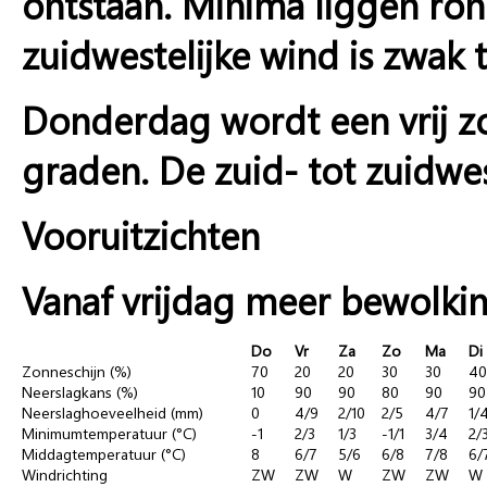
ontstaan. Minima liggen ron
zuidwestelijke wind is zwak 
Donderdag wordt een vrij z
graden. De zuid- tot zuidwe
Vooruitzichten
Vanaf vrijdag meer bewolki
Do
Vr
Za
Zo
Ma
Di
Zonneschijn (%)
70
20
20
30
30
40
Neerslagkans (%)
10
90
90
80
90
90
Neerslaghoeveelheid (mm)
0
4/9
2/10
2/5
4/7
1/
Minimumtemperatuur (°C)
-1
2/3
1/3
-1/1
3/4
2/
Middagtemperatuur (°C)
8
6/7
5/6
6/8
7/8
6/
Windrichting
ZW
ZW
W
ZW
ZW
W