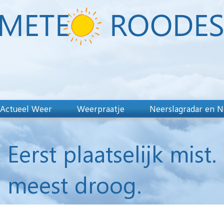
Actueel Weer
Weerpraatje
Neerslagradar en N
Eerst plaatselijk mis
meest droog.