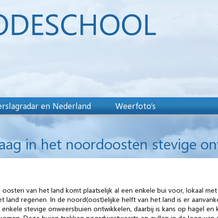
rslagradar en Nederland
Weerfoto’s
daag in het noordoosten stevige o
n oosten van het land komt plaatselijk al een enkele bui voor, lokaal m
et land regenen. In de noord(oost)elijke helft van het land is er aanvan
kele stevige onweersbuien ontwikkelen, daarbij is kans op hagel en kan e
rkomen. Deze buien trekken noordwestwaarts en zullen in de loop van