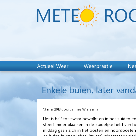
Actueel Weer
Weerpraatje
Nee
Enkele buien, later van
13 mei 2018 door Jannes Wiersema
Het is half tot zwaar bewolkt en in het zuiden e
steeds meer plaatsen in de zuidelijke helft van h
middag gaan zich in het oosten en noordoosten en
de buien kunnen lokaal (zware) windstoten voo