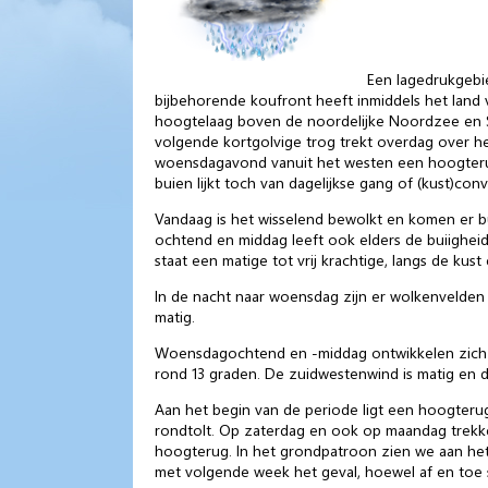
Een lagedrukgebi
bijbehorende koufront heeft inmiddels het land 
hoogtelaag boven de noordelijke Noordzee en Sc
volgende kortgolvige trog trekt overdag over h
woensdagavond vanuit het westen een hoogterug 
buien lijkt toch van dagelijkse gang of (kust)co
Vandaag is het wisselend bewolkt en komen er bu
ochtend en middag leeft ook elders de buiigheid
staat een matige tot vrij krachtige, langs de kus
In de nacht naar woensdag zijn er wolkenvelden
matig.
Woensdagochtend en -middag ontwikkelen zich l
rond 13 graden. De zuidwestenwind is matig en d
Aan het begin van de periode ligt een hoogterug
rondtolt. Op zaterdag en ook op maandag trekke
hoogterug. In het grondpatroon zien we aan het
met volgende week het geval, hoewel af en toe s