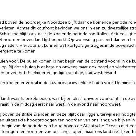
ed boven de noordelijke Noordzee blijft daar de komende periode rondt
verlaten. Achter dit koufront bevinden we ons in een zuidwestelijke st
hotland blijft ook daar de komende periode rondtollen. Actueel ligt 
et noorden boven land lijkt beperkt. Op woensdag passeert dan een br
nadert. Hiervoor uit kunnen wat kortgolvige trogjes in de bovenlucht
nvergentie te komen.
ien voor. De buien komen in het begin van de ochtend vooral in de ku
 op. Bij deze buien is er kans op onweer, maar ook hagel en windstoten
t en boven het IJsselmeer enige tijd krachtige, zuidwestenwind.
 en komen er vooral in de kustprovincies enkele buien voor. De minima
andinwaarts enkele buien, waarbij er lokaal onweer voorkomt. In de a
raait in de middag eerst naar west, in de avond naar noordwest.
 boven de Britse Eilanden en deze blijft daar liggen, terwijl een hoog
n uitgezakte hoogtetroggen ten noorden van ons langs; we blijven in 
 begin van de periode een hoog boven de Atlantische Oceaan met een u
toringen ten noorden van ons langs lopen, maar ons land niet lijken te