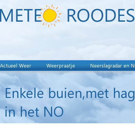
Actueel Weer
Weerpraatje
Neerslagradar en N
Enkele buien,met hag
in het NO