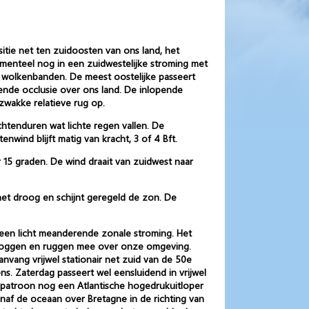
tie net ten zuidoosten van ons land, het
omenteel nog in een zuidwestelijke stroming met
e wolkenbanden. De meest oostelijke passeert
ende occlusie over ons land. De inlopende
zwakke relatieve rug op.
chtenduren wat lichte regen vallen. De
wind blijft matig van kracht, 3 of 4 Bft.
 15 graden. De wind draait van zuidwest naar
het droog en schijnt geregeld de zon. De
een licht meanderende zonale stroming. Het
e troggen en ruggen mee over onze omgeving.
nvang vrijwel stationair net zuid van de 50e
s. Zaterdag passeert wel eensluidend in vrijwel
dpatroon nog een Atlantische hogedrukuitloper
anaf de oceaan over Bretagne in de richting van