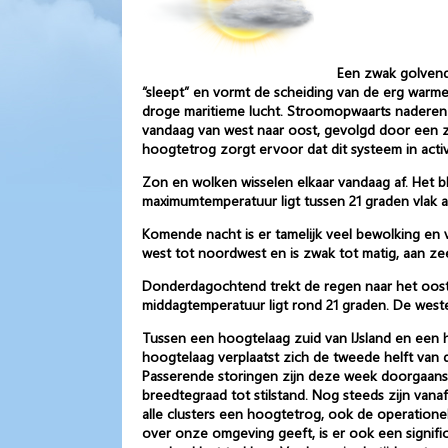
Een zwak golvend
“sleept” en vormt de scheiding van de erg warme
droge maritieme lucht. Stroomopwaarts naderen e
vandaag van west naar oost, gevolgd door een z
hoogtetrog zorgt ervoor dat dit systeem in act
Zon en wolken wisselen elkaar vandaag af. Het bl
maximumtemperatuur ligt tussen 21 graden vlak aa
Komende nacht is er tamelijk veel bewolking en 
west tot noordwest en is zwak tot matig, aan zee 
Donderdagochtend trekt de regen naar het ooste
middagtemperatuur ligt rond 21 graden. De westel
Tussen een hoogtelaag zuid van IJsland en een
hoogtelaag verplaatst zich de tweede helft van
Passerende storingen zijn deze week doorgaans de
breedtegraad tot stilstand. Nog steeds zijn van
alle clusters een hoogtetrog, ook de operation
over onze omgeving geeft, is er ook een signific