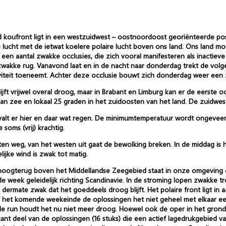
 koufront ligt in een westzuidwest – oostnoordoost georiënteerde posi
 lucht met de ietwat koelere polaire lucht boven ons land. Ons land m
en aantal zwakke occlusies, die zich vooral manifesteren als inactiev
wakke rug. Vanavond laat en in de nacht naar donderdag trekt de volg
iviteit toeneemt. Achter deze occlusie bouwt zich donderdag weer een 
ijft vrijwel overal droog, maar in Brabant en Limburg kan er de eerste o
n zee en lokaal 25 graden in het zuidoosten van het land. De zuidwesten
valt er hier en daar wat regen. De minimumtemperatuur wordt ongeveer
soms (vrij) krachtig.
n weg, van het westen uit gaat de bewolking breken. In de middag is 
ijke wind is zwak tot matig.
 hoogterug boven het Middellandse Zeegebied staat in onze omgeving 
 de week geleidelijk richting Scandinavie. In de stroming lopen zwakk
rmate zwak dat het goeddeels droog blijft. Het polaire front ligt in aa
af het komende weekeinde de oplossingen het niet geheel met elkaar een
ele run houdt het nu niet meer droog. Hoewel ook de oper in het gron
ant deel van de oplossingen (16 stuks) die een actief lagedrukgebied v