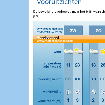
Vooruitzichten
De bewolking overheerst, maar het blijft waarsc
jaar.