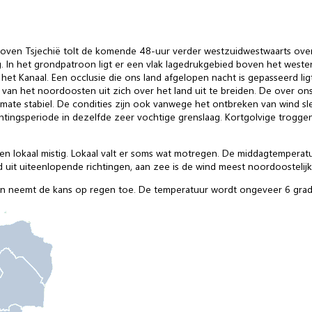
oven Tsjechië tolt de komende 48-uur verder westzuidwestwaarts over
ng. In het grondpatroon ligt er een vlak lagedrukgebied boven het west
het Kanaal. Een occlusie die ons land afgelopen nacht is gepasseerd li
 van het noordoosten uit zich over het land uit te breiden. De over on
mate stabiel. De condities zijn ook vanwege het ontbreken van wind sl
ingsperiode in dezelfde zeer vochtige grenslaag. Kortgolvige trogge
en lokaal mistig. Lokaal valt er soms wat motregen. De middagtemperatu
 uit uiteenlopende richtingen, aan zee is de wind meest noordoostelijk
n neemt de kans op regen toe. De temperatuur wordt ongeveer 6 grade