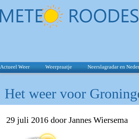
Actueel Weer
Weerpraatje
Neerslagradar en Nede
Het weer voor Groninge
29 juli 2016 door Jannes Wiersema