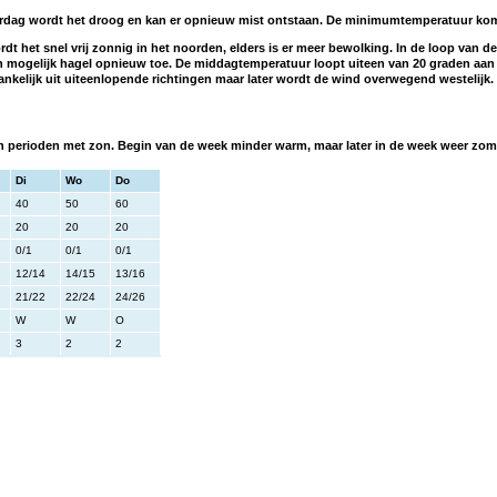
terdag wordt het droog en kan er opnieuw mist ontstaan. De minimumtemperatuur kom
dt het snel vrij zonnig in het noorden, elders is er meer bewolking. In de loop van 
 mogelijk hagel opnieuw toe. De middagtemperatuur loopt uiteen van 20 graden aan z
ankelijk uit uiteenlopende richtingen maar later wordt de wind overwegend westelijk.
n perioden met zon. Begin van de week minder warm, maar later in de week weer zom
Di
Wo
Do
40
50
60
20
20
20
0/1
0/1
0/1
12/14
14/15
13/16
21/22
22/24
24/26
W
W
O
3
2
2