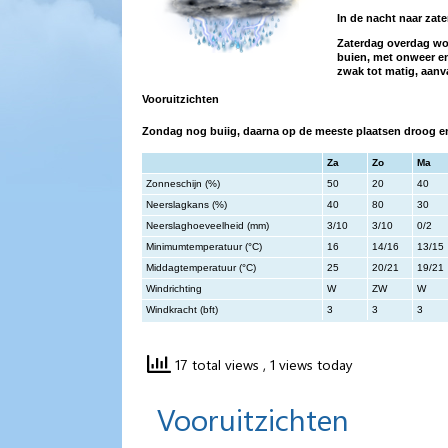
In de nacht naar za
Zaterdag overdag wor
buien, met onweer en
zwak tot matig, aanv
Vooruitzichten
Zondag nog buiig, daarna op de meeste plaatsen droog e
Za
Zo
Ma
Zonneschijn (%)
50
20
40
Neerslagkans (%)
40
80
30
Neerslaghoeveelheid (mm)
3/10
3/10
0/2
Minimumtemperatuur (°C)
16
14/16
13/15
Middagtemperatuur (°C)
25
20/21
19/21
Windrichting
W
ZW
W
Windkracht (bft)
3
3
3
17 total views
, 1 views today
Vooruitzichten