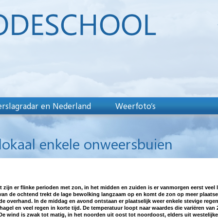
rslagradar en Nederland
Weerfoto’s
lokaal enkele onweersbuien
lft zijn er flinke perioden met zon, in het midden en zuiden is er vanmorgen eerst ve
 van de ochtend trekt de lage bewolking langzaam op en komt de zon op meer plaatsen
e overhand. In de middag en avond ontstaan er plaatselijk weer enkele stevige rege
 hagel en veel regen in korte tijd. De temperatuur loopt naar waardes die variëren va
e wind is zwak tot matig, in het noorden uit oost tot noordoost, elders uit westelijke