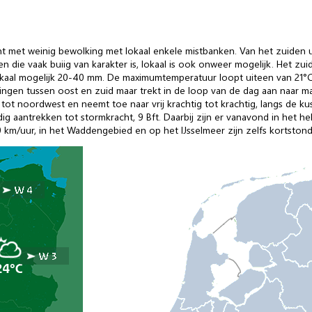
t met weinig bewolking met lokaal enkele mistbanken. Van het zuiden u
n die vaak buiig van karakter is, lokaal is ook onweer mogelijk. Het zu
okaal mogelijk 20-40 mm. De maximumtemperatuur loopt uiteen van 21°C 
ingen tussen oost en zuid maar trekt in de loop van de dag aan naar mat
ot noordwest en neemt toe naar vrij krachtig tot krachtig, langs de kust
g aantrekken tot stormkracht, 9 Bft. Daarbij zijn er vanavond in het hel
km/uur, in het Waddengebied en op het IJsselmeer zijn zelfs kortstondi