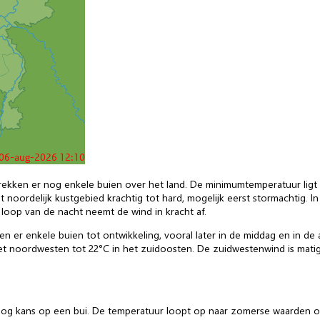
n trekken er nog enkele buien over het land. De minimumtemperatuur lig
 het noordelijk kustgebied krachtig tot hard, mogelijk eerst stormachtig. I
 loop van de nacht neemt de wind in kracht af.
en er enkele buien tot ontwikkeling, vooral later in de middag en in d
 noordwesten tot 22°C in het zuidoosten. De zuidwestenwind is matig, a
 nog kans op een bui. De temperatuur loopt op naar zomerse waarden