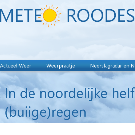
Actueel Weer
Weerpraatje
Neerslagradar en N
In de noordelijke helf
(buiige)regen