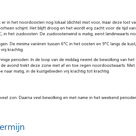
 er in het noordoosten nog lokaal (dichte) mist voor, maar deze lost v
heen schijnt. Het blijft droog en het wordt erg zacht voor de tijd va
C, in het zuidoosten. De zuidoostenwind is matig, eerst landinwaarts n
ngen. De minima variëren tussen 6°C in het oosten en 9°C langs de kust
rij krachtig.
nnige perioden. In de loop van de middag neemt de bewolking van het z
n de avond trekt deze zone met af en toe regen noordoostwaarts. Met ma
e naar matig, in de kustgebieden vrij krachtig tot krachtig.
 veel zon. Daarna veel bewolking en met name in het weekend period
termijn