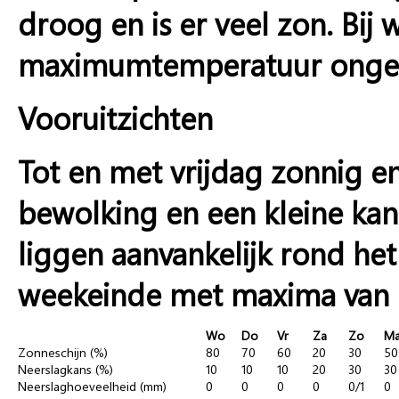
droog en is er veel zon. Bij
maximumtemperatuur ongev
Vooruitzichten
Tot en met vrijdag zonnig e
bewolking en een kleine k
liggen aanvankelijk rond het 
weekeinde met maxima van een
Wo
Do
Vr
Za
Zo
M
Zonneschijn (%)
80
70
60
20
30
50
Neerslagkans (%)
10
10
10
20
30
30
Neerslaghoeveelheid (mm)
0
0
0
0
0/1
0