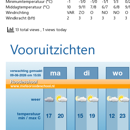
Minimumtemperatuur (°C)
-1
-1/0
-1/0
-1/1
1/3
0/
Middagtemperatuur (°C)
10
9/11
7/8
6/7
6/8
9/
Windrichting
VAR
ZO
O
NO
NO
O
Windkracht (bft)
2
3
3
3
3
3
13 total views
, 1 views today
Vooruitzichten