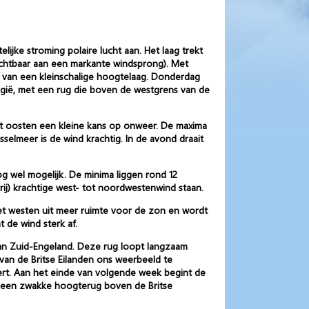
jke stroming polaire lucht aan. Het laag trekt
ichtbaar aan een markante windsprong). Met
 van een kleinschalige hoogtelaag. Donderdag
gië, met een rug die boven de westgrens van de
het oosten een kleine kans op onweer. De maxima
sselmeer is de wind krachtig. In de avond draait
g wel mogelijk. De minima liggen rond 12
vrij) krachtige west- tot noordwestenwind staan.
het westen uit meer ruimte voor de zon en wordt
 de wind sterk af.
 aan Zuid-Engeland. Deze rug loopt langzaam
van de Britse Eilanden ons weerbeeld te
voert. Aan het einde van volgende week begint de
run een zwakke hoogterug boven de Britse