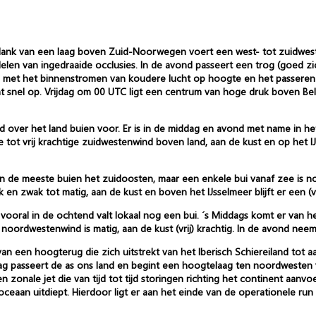
ank van een laag boven Zuid-Noorwegen voert een west- tot zuidwesteli
elen van ingedraaide occlusies. In de avond passeert een trog (goed z
d met het binnenstromen van koudere lucht op hoogte en het passeren
 snel op. Vrijdag om 00 UTC ligt een centrum van hoge druk boven Bel
d over het land buien voor. Er is in de middag en avond met name in 
e tot vrij krachtige zuidwestenwind boven land, aan de kust en op het IJ
 de meeste buien het zuidoosten, maar een enkele bui vanaf zee is no
 en zwak tot matig, aan de kust en boven het IJsselmeer blijft er een (
vooral in de ochtend valt lokaal nog een bui. ´s Middags komt er van 
oordwestenwind is matig, aan de kust (vrij) krachtig. In de avond neemt
an een hoogterug die zich uitstrekt van het Iberisch Schiereiland tot
ag passeert de as ons land en begint een hoogtelaag ten noordwesten 
en zonale jet die van tijd tot tijd storingen richting het continent aan
e oceaan uitdiept. Hierdoor ligt er aan het einde van de operationele 