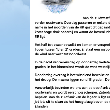
Aan de zuidwestfl
verder oostwaarts Overdag passeren er enkele d
name in het noorden van de FIR gaat dit gepaar
komt hoge druk naderbij en warmt de bovenlucht
FIR ligt.
Het half tot zwaar bewolkt en komen er versprei
liggen tussen 18 en 21 graden. Er staat een matig
de wind naar west tot noordwest.
In de nacht van woensdag op donderdag verlaten
graden. In het binnenland wordt de wind westelijk
Donderdag overdag is het wisselend bewolkt en 
het droog. De maxima liggen rond 18 graden. De n
Aanvankelijk bevinden we ons aan de oostflank v
oostwaarts en wordt eerst nog scherper. Zaterd
bepalen. Aan de zuidflank van de lagedruk ligt e
jet iets uit te slaan als het hoogtelaag boven d
Eilanden.