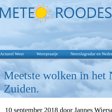
Actueel Weer
Weerpraatje
Neerslagradar en Nede
Meetste wolken in het 
Zuiden.
10 september 2018 door Jannes Wier