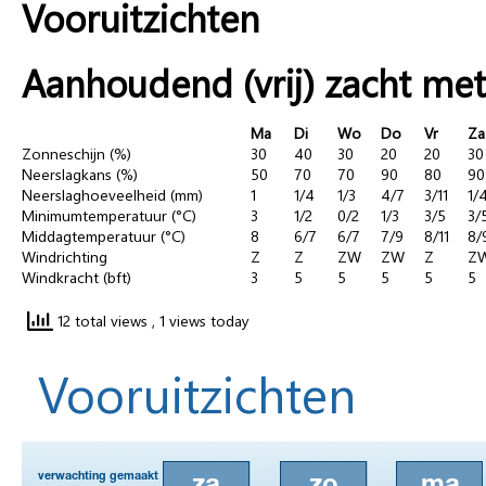
Vooruitzichten
Aanhoudend (vrij) zacht met 
Ma
Di
Wo
Do
Vr
Za
Zonneschijn (%)
30
40
30
20
20
30
Neerslagkans (%)
50
70
70
90
80
90
Neerslaghoeveelheid (mm)
1
1/4
1/3
4/7
3/11
1/
Minimumtemperatuur (°C)
3
1/2
0/2
1/3
3/5
3/
Middagtemperatuur (°C)
8
6/7
6/7
7/9
8/11
8/
Windrichting
Z
Z
ZW
ZW
Z
Z
Windkracht (bft)
3
5
5
5
5
5
12 total views
, 1 views today
Vooruitzichten