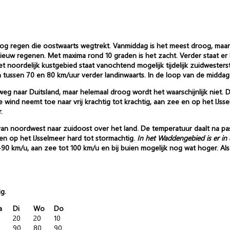
og regen die oostwaarts wegtrekt. Vanmiddag is het meest droog, maa
ieuw regenen. Met maxima rond 10 graden is het zacht. Verder staat er b
het noordelijk kustgebied staat vanochtend mogelijk tijdelijk zuidweste
 tussen 70 en 80 km/uur verder landinwaarts. In de loop van de middag ne
weg naar Duitsland, maar helemaal droog wordt het waarschijnlijk niet
 wind neemt toe naar vrij krachtig tot krachtig, aan zee en op het IJsse
.
van noordwest naar zuidoost over het land. De temperatuur daalt na pas
 en op het IJsselmeer hard tot stormachtig.
In het Waddengebied is er in
 km/u, aan zee tot 100 km/u en bij buien mogelijk nog wat hoger. Als d
g.
a
Di
Wo
Do
20
20
10
0
90
80
90