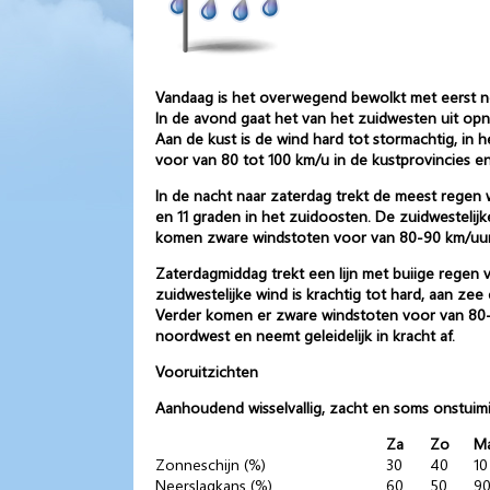
Vandaag is het overwegend bewolkt met eerst n
In de avond gaat het van het zuidwesten uit opn
Aan de kust is de wind hard tot stormachtig, in 
voor van 80 tot 100 km/u in de kustprovincies en
In de nacht naar zaterdag trekt de meest regen 
en 11 graden in het zuidoosten. De zuidwestelijke
komen zware windstoten voor van 80-90 km/uur
Zaterdagmiddag trekt een lijn met buiige regen 
zuidwestelijke wind is krachtig tot hard, aan zee
Verder komen er zware windstoten voor van 80-90
noordwest en neemt geleidelijk in kracht af.
Vooruitzichten
Aanhoudend wisselvallig, zacht en soms onstuimi
Za
Zo
M
Zonneschijn (%)
30
40
10
Neerslagkans (%)
60
50
9