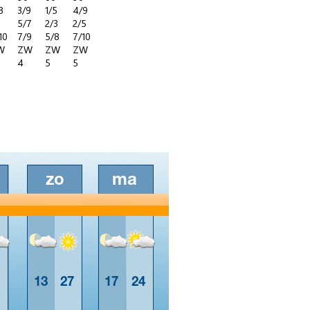
8
3/9
1/5
4/9
5/7
2/3
2/5
10
7/9
5/8
7/10
W
ZW
ZW
ZW
4
5
5