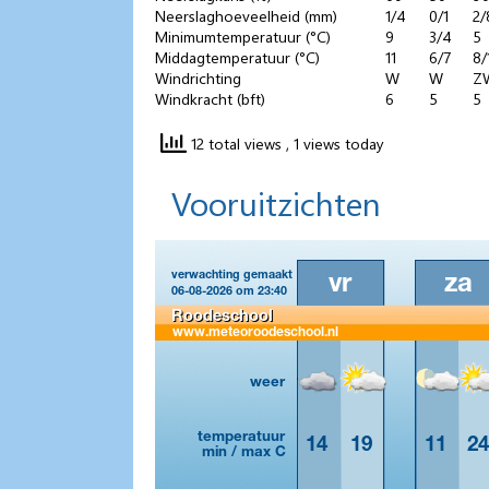
Neerslaghoeveelheid (mm)
1/4
0/1
2/
Minimumtemperatuur (°C)
9
3/4
5
Middagtemperatuur (°C)
11
6/7
8/
Windrichting
W
W
Z
Windkracht (bft)
6
5
5
12 total views
, 1 views today
Vooruitzichten