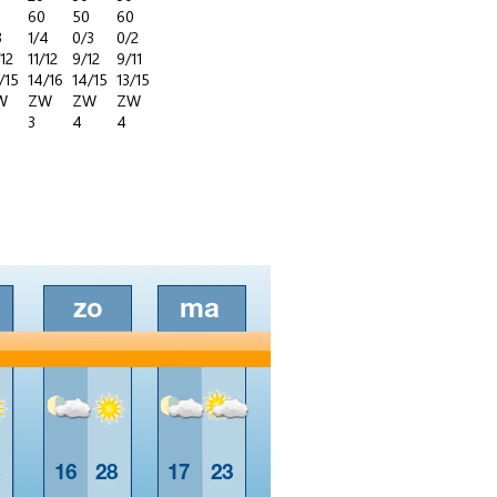
0
60
50
60
3
1/4
0/3
0/2
/12
11/12
9/12
9/11
/15
14/16
14/15
13/15
W
ZW
ZW
ZW
3
4
4