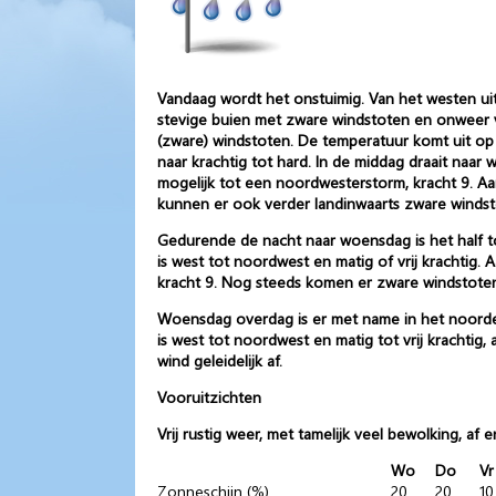
Vandaag wordt het onstuimig. Van het westen uit 
stevige buien met zware windstoten en onweer v
(zware) windstoten. De temperatuur komt uit op 
naar krachtig tot hard. In de middag draait naar
mogelijk tot een noordwesterstorm, kracht 9. A
kunnen er ook verder landinwaarts zware wind
Gedurende de nacht naar woensdag is het half to
is west tot noordwest en matig of vrij krachtig. 
kracht 9. Nog steeds komen er zware windstoten
Woensdag overdag is er met name in het noorden 
is west tot noordwest en matig tot vrij krachtig
wind geleidelijk af.
Vooruitzichten
Vrij rustig weer, met tamelijk veel bewolking, a
Wo
Do
Vr
Zonneschijn (%)
20
20
10