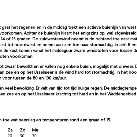
gaat het regenen en in de middag trekt een actieve buienlijn van west 
oorkomen. Achter de buienlijn klaart het enigszins op, wel afgewissel
14 of 15 graden. De zuidwestenwind neemt in de ochtend toe naar matig 
 west tot noordwest en neemt aan zee toe naar stormachtig, kracht 8 en
an de kust komen vanaf het middaguur zware windstoten voor tussen de
stoten voorkomen.
t zwaar bewolkt en er vallen nog enkele buien, mogelijk met onweer. 
Aan zee en op het IJsselmeer is de wind hard tot stormachtig, in het noor
 voor tussen de 80 en 100 km/uur.
veel bewolking. Er valt van tijd tot tijd buiige regen. De middagtemp
, aan zee en op het IJsselmeer krachtig tot hard en in het Waddengebie
f en toe wat neerslag en temperaturen rond een graad of 15.
Za
Zo
Ma
20
30
30