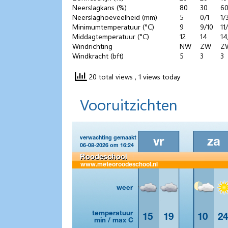
Neerslagkans (%)
80
30
6
Neerslaghoeveelheid (mm)
5
0/1
1/
Minimumtemperatuur (°C)
9
9/10
11
Middagtemperatuur (°C)
12
14
14
Windrichting
NW
ZW
Z
Windkracht (bft)
5
3
3
20 total views
, 1 views today
Vooruitzichten