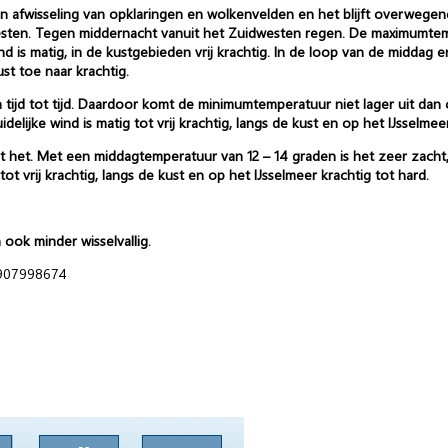
en afwisseling van opklaringen en wolkenvelden en het blijft overwe
esten. Tegen middernacht vanuit het Zuidwesten regen. De maximumtem
d is matig, in de kustgebieden vrij krachtig. In de loop van de middag 
st toe naar krachtig.
tijd tot tijd. Daardoor komt de minimumtemperatuur niet lager uit dan
elijke wind is matig tot vrij krachtig, langs de kust en op het IJsselmeer
t het. Met een middagtemperatuur van 12 – 14 graden is het zeer zacht
t vrij krachtig, langs de kust en op het IJsselmeer krachtig tot hard.
 ook minder wisselvallig.