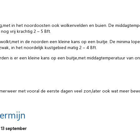
ng,met in het noordoosten ook wolkenvelden en buien. De middagtemper
nog vrij krachtig 2 – 5 Bft.
olkt,met in de noorden een kleine kans op een buitje. De minima lopen
k, in het noordelijk kustgebied matig 2 – 4 Bft.
orden is er een kleine kans op een buitje,met middagtemperatuur van o
erweer met vooral de eerste dagen veel zon,later ook wat meer bewol
termijn
 13 september