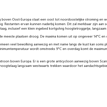
boven Oost-Europa staat een oost tot noordoostelijke stroming en wor
g. Restanten ervan kunnen naderbij komen. Dit zal merkbaar zijn aan 
ag, inclusief een klein ingebed kortgolvig hoogtetroggetje, langzaam v
 op de meeste plaatsen droog. De maxima komen uit op ongeveer 14°C en
algemeen veel bewolking aanwezig en met name langs de kust kan soms pla
e minimumtemperatuur wordt omstreeks 9°C en overdag komt de maximumte
atroon boven Europa. Er is een grote anticycloon aanwezig boven Sca
 hoogtelaag langzaam westwaarts trekken waardoor het aandachtsgebied