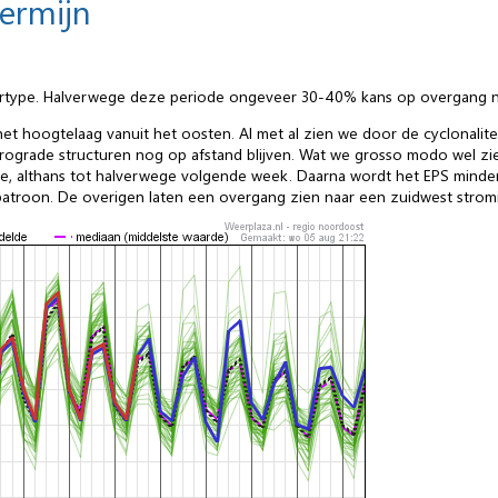
termijn
ertype. Halverwege deze periode ongeveer 30-40% kans op overgang naa
an het hoogtelaag vanuit het oosten. Al met al zien we door de cyclonali
retrograde structuren nog op afstand blijven. Wat we grosso modo wel z
e, althans tot halverwege volgende week. Daarna wordt het EPS minde
atroon. De overigen laten een overgang zien naar een zuidwest stromi