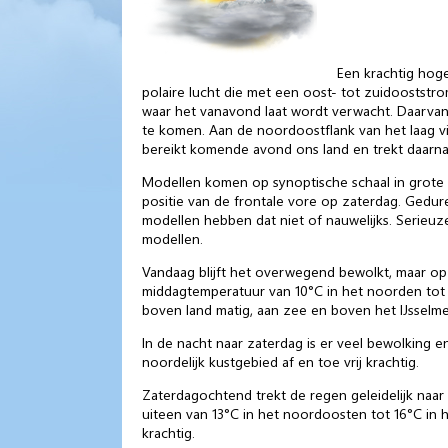
Een krachtig hog
polaire lucht die met een oost- tot zuidooststr
waar het vanavond laat wordt verwacht. Daarva
te komen. Aan de noordoostflank van het laag v
bereikt komende avond ons land en trekt daarna
Modellen komen op synoptische schaal in grote lijn
positie van de frontale vore op zaterdag. Gedu
modellen hebben dat niet of nauwelijks. Serieuz
modellen.
Vandaag blijft het overwegend bewolkt, maar op 
middagtemperatuur van 10°C in het noorden tot pl
boven land matig, aan zee en boven het IJsselmee
In de nacht naar zaterdag is er veel bewolking 
noordelijk kustgebied af en toe vrij krachtig.
Zaterdagochtend trekt de regen geleidelijk naa
uiteen van 13°C in het noordoosten tot 16°C in he
krachtig.