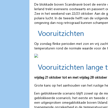
De blokkade boven Scandinavië boet de eerste da
Ierland trekt eveneens oostwaarts en passeert
Zee in het weekend van 22/23 oktober. Aan de gr
polaire lucht. In de tweede helft van de volg
omgeving dan nog retrograad kunnen schampen a
Vooruitzichten
Op zondag flinke perioden met zon en vrij zach
temperaturen rond de normale waarde voor de tij
Vooruitzichten lange 
vrijdag 21 oktober tot en met vrijdag 28 oktober
Grote kans op het aanhouden van het rustige he
Een geblokkeerde scenario blijft zowel op de midd
geblokkeerde scenario’s; het eerste en tweede 
een uitgesproken omegablokkade boven IJsland. D
toenemende onzekerheid in de temperatuurverwac