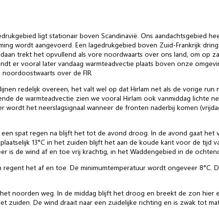
edrukgebied ligt stationair boven Scandinavië. Ons aandachtsgebied he
oming wordt aangevoerd. Een lagedrukgebied boven Zuid-Frankrijk dringt
ndaan trekt het opvullend als vore noordwaarts over ons land, om op 
indt er vooral later vandaag warmteadvectie plaats boven onze omgevin
 noordoostwaarts over de FIR.
en redelijk overeen, het valt wel op dat Hirlam net als de vorige run nog
rende de warmteadvectie zien we vooral Hirlam ook vanmiddag lichte n
er wordt het neerslagsignaal wanneer de fronten naderbij komen (vrijd
een spat regen na blijft het tot de avond droog. In de avond gaat het 
aatselijk 13°C in het zuiden blijft het aan de koude kant voor de tijd v
r is de wind af en toe vrij krachtig, in het Waddengebied in de ochten
en regent het af en toe. De minimumtemperatuur wordt ongeveer 8°C. De 
r het noorden weg. In de middag blijft het droog en breekt de zon hie
t zuiden. De wind draait naar een zuidelijke richting en is zwak tot mati