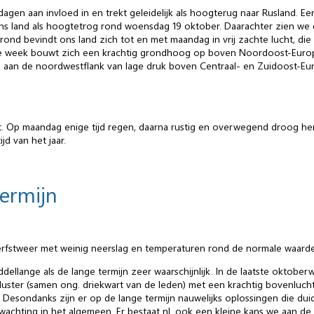
gen aan invloed in en trekt geleidelijk als hoogterug naar Rusland. E
 ons land als hoogtetrog rond woensdag 19 oktober. Daarachter zien 
ond bevindt ons land zich tot en met maandag in vrij zachte lucht, di
ende week bouwt zich een krachtig grondhoog op boven Noordoost-Europ
an de noordwestflank van lage druk boven Centraal- en Zuidoost-Eu
t. Op maandag enige tijd regen, daarna rustig en overwegend droog her
d van het jaar.
termijn
rfstweer met weinig neerslag en temperaturen rond de normale waarde v
ellange als de lange termijn zeer waarschijnlijk. In de laatste oktoberw
cluster (samen ong. driekwart van de leden) met een krachtig bovenluc
esondanks zijn er op de lange termijn nauwelijks oplossingen die duid
hting in het algemeen. Er bestaat nl. ook een kleine kans we aan de