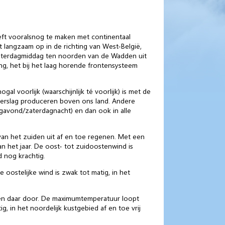
eft vooralsnog te maken met continentaal
 langzaam op in de richting van West-België,
zaterdagmiddag ten noorden van de Wadden uit
g, het bij het laag horende frontensysteem
al voorlijk (waarschijnlijk té voorlijk) is met de
eerslag produceren boven ons land. Andere
agavond/zaterdagnacht) en dan ook in alle
van het zuiden uit af en toe regenen. Met een
an het jaar. De oost- tot zuidoostenwind is
d nog krachtig.
oostelijke wind is zwak tot matig, in het
r en daar door. De maximumtemperatuur loopt
g, in het noordelijk kustgebied af en toe vrij