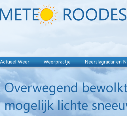
Actueel Weer
Weerpraatje
Neerslagradar en N
Overwegend bewolkt,
mogelijk lichte sneeu