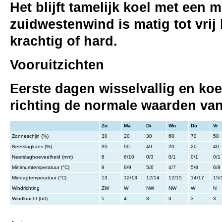
Het blijft tamelijk koel met ee
zuidwestenwind is matig tot vrij
krachtig of hard.
Vooruitzichten
Eerste dagen wisselvallig en k
richting de normale waarden va
Zo
Ma
Di
Wo
Do
Vr
Zonneschijn (%)
30
20
30
60
70
50
Neerslagkans (%)
90
90
40
20
20
40
Neerslaghoeveelheid (mm)
8
6/10
0/3
0/1
0/1
0/1
Minimumtemperatuur (°C)
9
8/9
5/6
4/7
5/8
6/9
Middagtemperatuur (°C)
13
12/13
12/14
12/15
14/17
15/
Windrichting
ZW
W
NW
NW
W
N
Windkracht (bft)
5
4
3
3
3
3