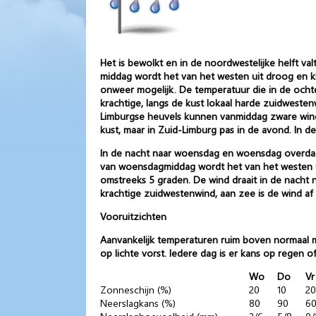
Het is bewolkt en in de noordwestelijke helft valt
middag wordt het van het westen uit droog en kl
onweer mogelijk. De temperatuur die in de ochte
krachtige, langs de kust lokaal harde zuidweste
Limburgse heuvels kunnen vanmiddag zware winds
kust, maar in Zuid-Limburg pas in de avond. In d
In de nacht naar woensdag en woensdag overdag 
van woensdagmiddag wordt het van het westen ui
omstreeks 5 graden. De wind draait in de nacht na
krachtige zuidwestenwind, aan zee is de wind af 
Vooruitzichten
Aanvankelijk temperaturen ruim boven normaal m
op lichte vorst. Iedere dag is er kans op regen of
Wo
Do
Vr
Zonneschijn (%)
20
10
20
Neerslagkans (%)
80
90
6