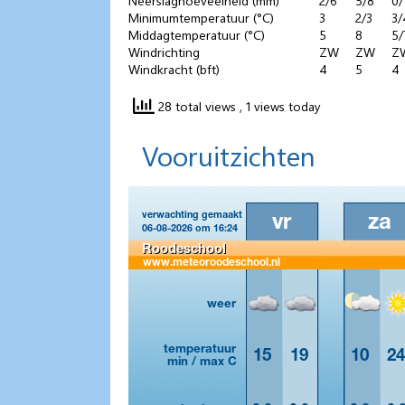
Neerslaghoeveelheid (mm)
2/6
5/8
0/
Minimumtemperatuur (°C)
3
2/3
3/
Middagtemperatuur (°C)
5
8
5/
Windrichting
ZW
ZW
Z
Windkracht (bft)
4
5
4
28 total views
, 1 views today
Vooruitzichten