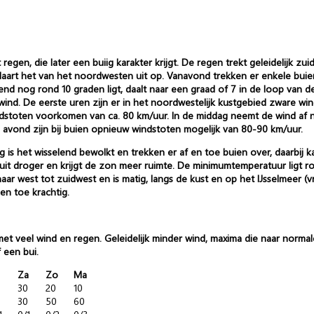
 regen, die later een buiig karakter krijgt. De regen trekt geleidelijk z
aart het van het noordwesten uit op. Vanavond trekken er enkele buien 
nd nog rond 10 graden ligt, daalt naar een graad of 7 in de loop van 
nwind. De eerste uren zijn er in het noordwestelijk kustgebied zware wi
toten voorkomen van ca. 80 km/uur. In de middag neemt de wind af naa
e avond zijn bij buien opnieuw windstoten mogelijk van 80-90 km/uur.
is het wisselend bewolkt en trekken er af en toe buien over, daarbij
t droger en krijgt de zon meer ruimte. De minimumtemperatuur ligt r
ar west tot zuidwest en is matig, langs de kust en op het IJsselmeer (vri
en toe krachtig.
et veel wind en regen. Geleidelijk minder wind, maxima die naar norma
 een bui.
Za
Zo
Ma
30
20
10
0
30
50
60