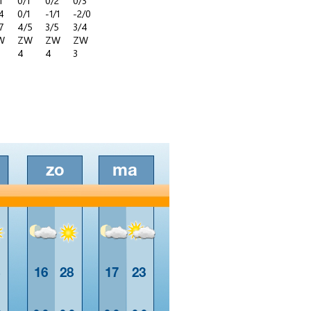
1
0/1
0/2
0/3
4
0/1
-1/1
-2/0
7
4/5
3/5
3/4
W
ZW
ZW
ZW
4
4
3