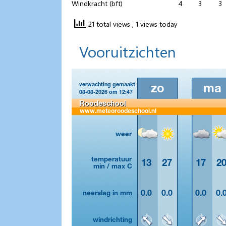
Windkracht (bft)
4
3
3
21 total views
, 1 views today
Vooruitzichten