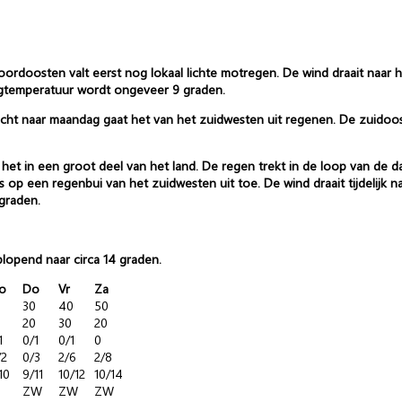
oordoosten valt eerst nog lokaal lichte motregen. De wind draait naar 
ddagtemperatuur wordt ongeveer 9 graden.
ht naar maandag gaat het van het zuidwesten uit regenen. De zuidooste
het in een groot deel van het land. De regen trekt in de loop van de 
p een regenbui van het zuidwesten uit toe. De wind draait tijdelijk naa
 graden.
pend naar circa 14 graden.
o
Do
Vr
Za
30
40
50
20
30
20
1
0/1
0/1
0
/2
0/3
2/6
2/8
10
9/11
10/12
10/14
ZW
ZW
ZW