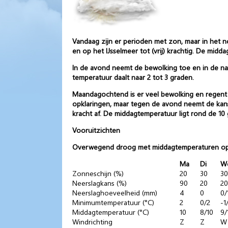
Vandaag zijn er perioden met zon, maar in het n
en op het IJsselmeer tot (vrij) krachtig. De mi
In de avond neemt de bewolking toe en in de nac
temperatuur daalt naar 2 tot 3 graden.
Maandagochtend is er veel bewolking en regent 
opklaringen, maar tegen de avond neemt de kans o
kracht af. De middagtemperatuur ligt rond de 10
Vooruitzichten
Overwegend droog met middagtemperaturen oplo
Ma
Di
W
Zonneschijn (%)
20
30
30
Neerslagkans (%)
90
20
20
Neerslaghoeveelheid (mm)
4
0
0/
Minimumtemperatuur (°C)
2
0/2
-1
Middagtemperatuur (°C)
10
8/10
9/
Windrichting
Z
Z
W