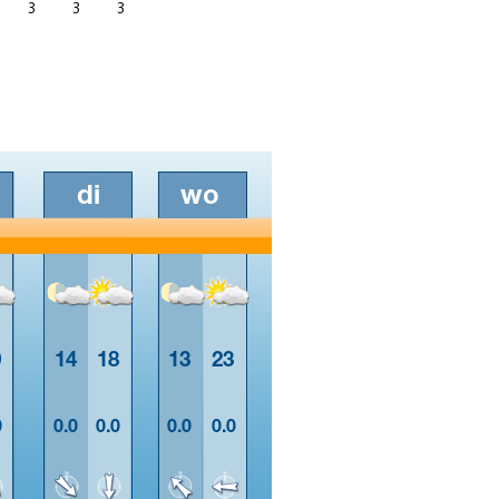
3
3
3