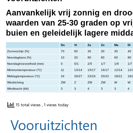
Aanvankelijk vrij zonnig en dro
waarden van 25-30 graden op vr
buien en geleidelijk lagere mid
Do
Vr
Za
Zo
Ma
Di
Zonneschijn (%)
70
60
30
30
30
40
Neerslagkans (%)
10
20
80
80
60
80
Neerslaghoeveelheid (mm)
0
0/1
2/5
1/7
1/9
1/7
Minimumtemperatuur (°C)
11
13/14
15/17
16/17
12/14
12/
Middagtemperatuur (°C)
24
26/27
23/24
20/22
18/21
18/
Windrichting
ZW
Z
ZW
ZW
W
W
Windkracht (bft)
3
3
4
3
3
4
15 total views
, 1 views today
Vooruitzichten