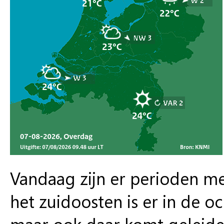
Vandaag zijn er perioden met
het zuidoosten is er in de o
maar ook daar komt geleidelij